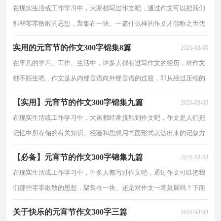
在现实生活或工作学习中，大家都写过作文吧，通过作文可以把我们
那些零零散散的思想，聚集在一块。一篇什么样的作文才能称之为优
秀作文呢？以下是小编帮大家整理的元宵节的作文300字5篇，希望能
实用的元宵节的作文300字锦集8篇
2026-08-09
够帮助到大家。元
在平凡的学习、工作、生活中，许多人都有过写作文的经历，对作文
都不陌生吧，作文是从内部言语向外部言语的过渡，即从经过压缩的
简要的、自己能明白的语言，向开展的、具有规范语法结构的、能为
【实用】元宵节的作文300字锦集九篇
2026-08-08
他人所理解的外部语言
在现实生活或工作学习中，大家都经常接触到作文吧，作文是人们把
记忆中所存储的有关知识、经验和思想用书面形式表达出来的记叙方
式。怎么写作文才能避免踩雷呢？以下是小编为大家整理的元宵节的
【必备】元宵节的作文300字锦集九篇
2026-08-08
作文300字9篇，欢
在现实生活或工作学习中，许多人都写过作文吧，通过作文可以把我
们那些零零散散的思想，聚集在一块。还是对作文一筹莫展吗？下面
是小编收集整理的元宵节的作文300字9篇，仅供参考，大家一起来看
关于快乐的元宵节作文300字三篇
2026-08-08
看吧。元宵节的作