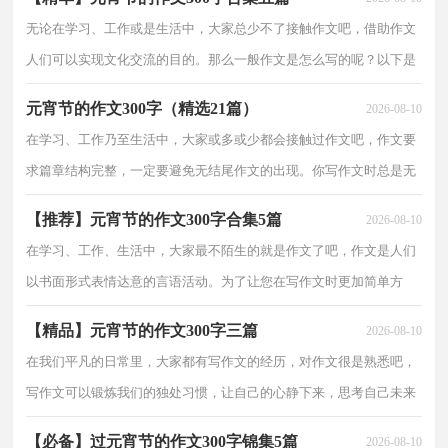
时，能看到北面最
无论在学习、工作或是生活中，大家总少不了接触作文吧，借助作文
人们可以实现文化交流的目的。那么一般作文是怎么写的呢？以下是
小编为大家整理的元宵节的作文300字5篇，仅供参考，希望能够帮助
元宵节的作文300字（精选21篇）
2026-08-10
到大家。元宵节的
在学习、工作乃至生活中，大家或多或少都会接触过作文吧，作文要
求篇章结构完整，一定要避免无结尾作文的出现。你写作文时总是无
从下笔？下面是小编为大家收集的元宵节的作文300字（精选21
【推荐】元宵节的作文300字合集5篇
2026-08-10
篇），欢迎大家分享。
在学习、工作、生活中，大家最不陌生的就是作文了吧，作文是人们
以书面形式表情达意的言语活动。为了让您在写作文时更加简单方
便，下面是小编为大家收集的元宵节的作文300字5篇，仅供参考，欢
【精品】元宵节的作文300字三篇
2026-08-10
迎大家阅读。元宵节
在我们平凡的日常里，大家都有写作文的经历，对作文很是熟悉吧，
写作文可以锻炼我们的独处习惯，让自己的心静下来，思考自己未来
的方向。你所见过的作文是什么样的呢？下面是小编精心整理的元宵
【必备】过元宵节的作文300字锦集5篇
2026-08-10