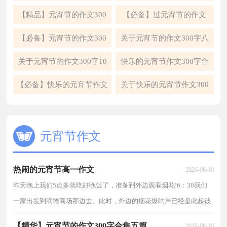
21篇）
字合集5篇
【精品】元宵节的作文300
【必备】过元宵节的作文
字三篇
300字锦集5篇
【必备】元宵节的作文300
关于元宵节的作文300字八
字锦集7篇
篇
关于元宵节的作文300字10
快乐的元宵节作文300字合
篇
集9篇
【必备】快乐的元宵节作文
关于快乐的元宵节作文300
300字合集九篇
字锦集十篇
元宵节作文
热闹的元宵节高一作文
2026-08-10
昨天晚上我们5点多就吃好晚饭了，准备到外边观看烟花!6：30我们
一家出发到润德商场那边去。此时，外边的烟花爆响声已经是此起彼
伏，烟花绽放出的美丽的景色点缀着夜空。当我们走到教师进修学校
【精华】元宵节的作文300字合集五篇
2026-08-10