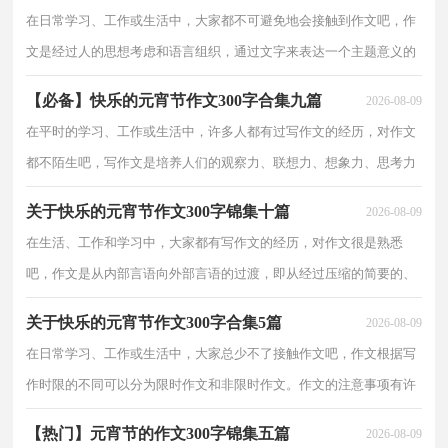
节的作文300字10
在日常学习、工作或生活中，大家都不可避免地会接触到作文吧，作
文是经过人的思想考虑和语言组织，通过文字来表达一个主题意义的
记叙方法。你写作文时总是无从下笔？以下是小编整理的快乐的元宵
【必备】快乐的元宵节作文300字合集九篇
2026-08-09
节作文300字9篇，
在平时的学习、工作或生活中，许多人都有过写作文的经历，对作文
都不陌生吧，写作文是培养人们的观察力、联想力、想象力、思考力
和记忆力的重要手段。写起作文来就毫无头绪？下面是小编为大家整
关于快乐的元宵节作文300字锦集十篇
2026-08-09
理的快乐的元宵节作文
在生活、工作和学习中，大家都有写作文的经历，对作文很是熟悉
吧，作文是从内部言语向外部言语的过渡，即从经过压缩的简要的、
自己能明白的语言，向开展的、具有规范语法结构的、能为他人所理
关于快乐的元宵节作文300字合集5篇
2026-08-09
解的外部语言形式的转化
在日常学习、工作或生活中，大家总少不了接触作文吧，作文根据写
作时限的不同可以分为限时作文和非限时作文。作文的注意事项有许
多，你确定会写吗？下面是小编帮大家整理的快乐的元宵节作文300
【热门】元宵节的作文300字锦集五篇
2026-08-09
字5篇，希望对大家