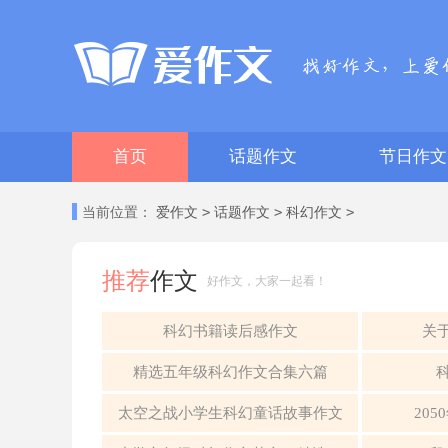
首页
话题作文
节日作文
>
>
>
当前位置：
爱作文
话题作文
科幻作文
推荐
作文
好作文，大家一起看！
科幻书籍读后感作文
关
精选五年级科幻作文合集六篇
太空之战小学生科幻童话故事作文
20