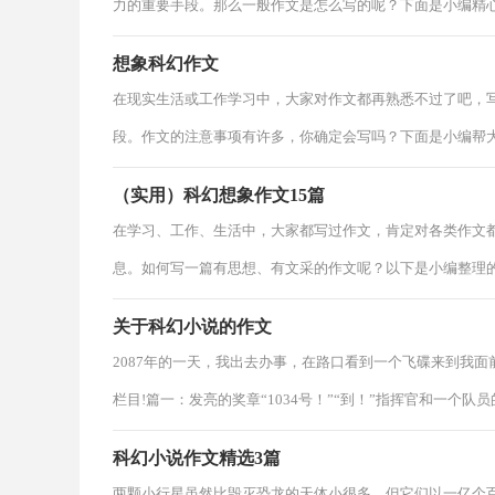
力的重要手段。那么一般作文是怎么写的呢？下面是小编精
想象科幻作文
在现实生活或工作学习中，大家对作文都再熟悉不过了吧，
段。作文的注意事项有许多，你确定会写吗？下面是小编帮
（实用）科幻想象作文15篇
在学习、工作、生活中，大家都写过作文，肯定对各类作文
息。如何写一篇有思想、有文采的作文呢？以下是小编整理
关于科幻小说的作文
2087年的一天，我出去办事，在路口看到一个飞碟来到我面前，
栏目!篇一：发亮的奖章“1034号！”“到！”指挥官和一个队员
科幻小说作文精选3篇
两颗小行星虽然比毁灭恐龙的天体小很多，但它们以一亿个