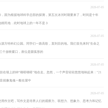
2026-07-05
来，因为根据地球科学总部的探测，第五次冰河时期要来了，时间是十年
他殖民地．此时地球上的一年不是３
2026-07-05
金源方特科幻公园。同学们一路高歌，直到目的地。我们首先来到"生命之
三个放映窗口，座位是圆弧形的
2026-07-05
挂在墙上的钟“嘀嗒嘀嗒”地在走。忽然，一个声音轻轻悠悠地响起来：“21
声音就像鬼魂一般在屋中
2026-07-05
使用作文吧，写作文是培养人们的观察力、联想力、想象力、思考力和记忆