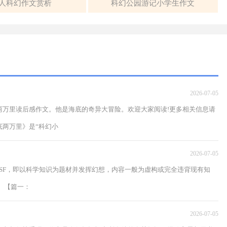
人科幻作文赏析
科幻公园游记小学生作文
2026-07-05
两万里读后感作文。他是海底的奇异大冒险。欢迎大家阅读!更多相关信息请
底两万里》是“科幻小
2026-07-05
简称科幻或SF，即以科学知识为题材并发挥幻想，内容一般为虚构或完全违背现有知
。【篇一：
2026-07-05