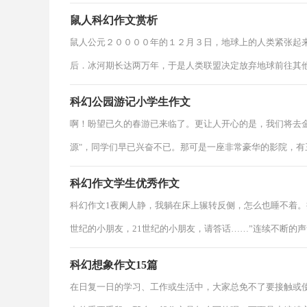
鼠人科幻作文赏析
鼠人公元２００００年的１２月３日，地球上的人类紧张起
后．冰河期长达两万年，于是人类联盟决定放弃地球前往其
科幻公园游记小学生作文
啊！盼望已久的春游已来临了。更让人开心的是，我们将去
源"，同学们早已兴奋不已。那可是一座非常豪华的影院，有
科幻作文学生优秀作文
科幻作文1夜阑人静，我躺在床上辗转反侧，怎么也睡不着。
世纪的小朋友，21世纪的小朋友，请答话……”连续不断的
科幻想象作文15篇
在日复一日的学习、工作或生活中，大家总免不了要接触或