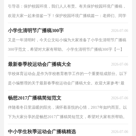
广播稿 1合：亲爱的
引导语：保护校园环境，我们人人有责。有关保护校园环境广播稿，
欢迎大家一起来借鉴一下！保护校园环境广播稿篇一：老师们、同学
们：你们好!绿色是大自然赠与我们人类的宝贵财富，绿色是人类文明
小学生清明节广播稿300字
2026-07-06
的摇篮。人人都渴望
又是一年清明时，今天公文站小编为大家准备了小学生清明节广播稿
300字范文，希望对大家有帮助。 小学生清明节广播稿300字【一】
今天的幸福生活来之不易，是无数革命先烈用生命和鲜血换来的，先
最新春季校运动会广播稿大全
2026-07-06
烈们的精神永
学校体育运动会,是作为学校教育教学工作的一个重要组成部分。以下
是小编整理的关于最新春季校运动会广播稿大全。欢迎大家参考! 最
新春季校运动会广播稿大全【一】 【赞男子百米赛】 蹲姿预备，静
畅想2017广播稿简短范文
2026-07-06
听发令的枪声，
伴随着冬日里温暖的阳光，满怀着喜悦的心情，2017年如约而至。以
下为大家分享的是畅想2017广播稿简短范文，希望对大家有所帮助。
【1】畅想2017广播稿简短范文 (男)：新年的钟声即将敲响，时光的
中小学生秋季运动会广播稿精选
2026-07-06
车