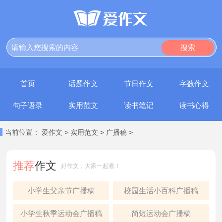
搜索
首页
话题作文
节日作文
字数作文
句子语录
实用范文
读书笔记
读书心得
>
>
>
当前位置：
爱作文
实用范文
广播稿
推荐
作文
好作文，大家一起看！
小学生父亲节广播稿
校园生活小百科广播稿
小学生秋季运动会广播稿
简短运动会广播稿