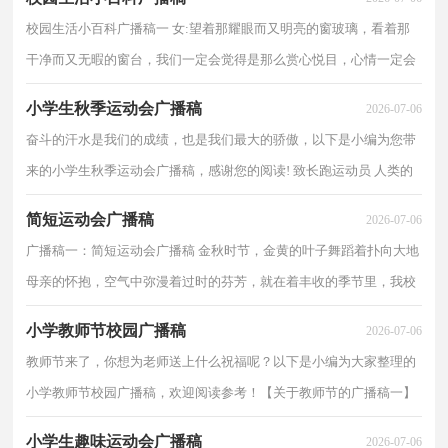
们，
校园生活小百科广播稿一 女:望着那耀眼而又明亮的窗玻璃，看着那
干净而又无暇的窗台，我们一定会觉得是那么赏心悦目，心情一定会
情不自禁的变得好起来。 男:哈哈，若在耳边回荡的是那星星之火红
小学生秋季运动会广播稿
2026-07-06
领巾广播，你一定
奋斗的汗水是我们的成绩，也是我们最大的骄傲，以下是小编为您带
来的小学生秋季运动会广播稿，感谢您的阅读! 致长跑运动员 人类的
力量在那一刹那展现，拼搏在那一瞬间化为生命的起点，在那一刻万
简短运动会广播稿
2026-07-06
物化为虚有，只知
广播稿一：简短运动会广播稿 金秋时节，金黄的叶子舞蹈着扑向大地
母亲的怀抱，空气中弥漫着过时的芬芳，就在着丰收的季节里，我校
迎来了20XX年的秋季运动会。 当悦耳的运动员进行曲在赛场上空响
小学教师节校园广播稿
2026-07-06
起，但一个个矫
教师节来了，你想为老师送上什么祝福呢？以下是小编为大家整理的
小学教师节校园广播稿，欢迎阅读参考！【关于教师节的广播稿一】
音乐起(每当我走过老师窗前)甲:同学们乙:老师们合:大家好!红领巾广
小学生趣味运动会广播稿
2026-07-06