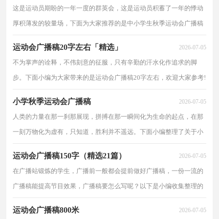
这是运动员期盼的一年一度的群英会，这是运动员积蓄了一年的悸动
厚积薄发的较量场，下面为大家推荐的是中小学生秋季运动会广播稿
精选，欢迎阅读参考。 篇一：运动会感悟 无论乌云有几分阴沉，他
运动会广播稿20字左右「精选」
2026-07-05
给大地是一种感慨;
不为掌声的诠释，不伟刻意的征服，只有辛勤的汗水化作追求的脚
步。下面小编为大家带来的是运动会广播稿20字左右，欢迎大家参考!
1. 你的汗水洒在跑道，浇灌着成功的花朵开放。 2. 你们挥舞着充满力
小学秋季运动会广播稿
2026-07-05
量的双
人类的力量在那一刹那展现，拼搏在那一瞬间化为生命的起点，在那
一刻万物化为虚有，只知道，胜利并不遥远。下面小编整理了关于小
学秋季运动会广播稿范文。欢迎参考! 一、泰戈尔在诗中说，天空没
运动会广播稿150字（精选21篇）
2026-07-05
有翅膀的影子，但我
在广播站锻炼的学生，广播前一般都会提前做好广播稿，一份一流的
广播稿能提高节目效果，广播稿要怎么写呢？以下是小编收集整理的
运动会广播稿150字，供大家参考借鉴，希望可以帮助到有需要的朋
运动会广播稿800米
2026-07-05
友。运动会广播稿