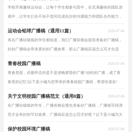
播又和大家见
学校开展趣味运动会，让每个学生都参与其中，在充满趣味的团队游
戏中，让学生们在不知不觉间完成良好的沟通能力和团队合作能力，
以下是小编为您带来的小学生趣味运动会广播稿，感谢您的阅读!
运动会铅球广播稿（通用11篇）
2026-07-06
【六十米吊瓶】 六十
有在广播站锻炼的学生都知道，我们广播前都会提前准备好广播稿，
好的广播稿会带来更好的广播效果，那么广播稿应该怎么写才合适
呢？以下是小编帮大家整理的运动会铅球广播稿，欢迎大家分享。运
青春校园广播稿
2026-07-06
动会铅球广播稿 篇1铅
青春里面，你最怀念的是不是傍晚黄昏的广播?动听的广播，成了青
春里的记忆!以下是小编为您带来的青春校园广播稿，希望你喜欢!
【青春校园广播稿一】 大家好，今天我为大家带来的演讲叫做《青春
关于文明校园广播稿范文（通用8篇）
2026-07-06
·理想》。 我
在广播站锻炼的学生，广播前都会预先准备好广播稿，广播稿写得漂
亮才会有好的节目效果，广播稿应该怎么写才好呢？以下是小编为大
家整理的关于文明校园广播稿范文，希望能够帮助到大家。文明校园
保护校园环境广播稿
2026-07-06