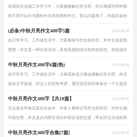
400字7篇，仅供参考
在现实生活或工作学习中，大家都接触过作文吧，作文根据写作时限
的不同可以分为限时作文和非限时作文。那么问题来了，到底应如何
写一篇优秀的作文呢？以下是小编精心整理的中秋月亮作文400字7
(必备)中秋月亮作文400字5篇
2026-08-06
篇，欢迎阅读与收藏
在日常学习、工作或生活中，大家都有写作文的经历，对作文很是熟
悉吧，作文是一种言语活动，具有高度的综合性和创造性。你知道作
文怎样才能写的好吗？以下是小编为大家收集的中秋月亮作文400字5
中秋月亮作文400字6篇(热)
2026-08-06
篇，欢迎大家分享
在日常学习、工作或生活中，大家或多或少都会接触过作文吧，作文
是由文字组成，经过人的思想考虑，通过语言组织来表达一个主题意
义的文体。那么，怎么去写作文呢？下面是小编帮大家整理的中秋月
中秋月亮作文400字【共10篇】
2026-08-06
亮作文400字6篇，
无论是在学校还是在社会中，许多人都有过写作文的经历，对作文都
不陌生吧，作文是从内部言语向外部言语的过渡，即从经过压缩的简
要的、自己能明白的语言，向开展的、具有规范语法结构的、能为他
中秋月亮作文400字合集[7篇]
2026-08-06
人所理解的外部语言形