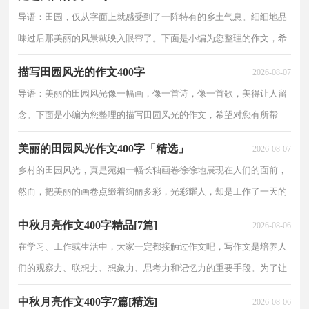
400字5篇，仅供参考
导语：田园，仅从字面上就感受到了一阵特有的乡土气息。细细地品
味过后那美丽的风景就映入眼帘了。下面是小编为您整理的作文，希
望对您有所帮助。 篇一：走进田园 周末，爸爸约朋友及全家一起到
描写田园风光的作文400字
2026-08-07
农家乐去钩鱼。。我
导语：美丽的田园风光像一幅画，像一首诗，像一首歌，美得让人留
念。下面是小编为您整理的描写田园风光的作文，希望对您有所帮
助。 篇一：田园风光 随着春天走过的脚步，树更绿了、小草更茂密
美丽的田园风光作文400字「精选」
2026-08-07
了、野花更艳丽了，
乡村的田园风光，真是宛如一幅长轴画卷徐徐地展现在人们的面前，
然而，把美丽的画卷点缀着绚丽多彩，光彩耀人，却是工作了一天的
人们和大自然巧妙的融合的徐徐展现。下面是小编为您收集整理的美
中秋月亮作文400字精品[7篇]
2026-08-06
丽的田园风光作文，欢
在学习、工作或生活中，大家一定都接触过作文吧，写作文是培养人
们的观察力、联想力、想象力、思考力和记忆力的重要手段。为了让
您在写作文时更加简单方便，下面是小编收集整理的中秋月亮作文
中秋月亮作文400字7篇[精选]
2026-08-06