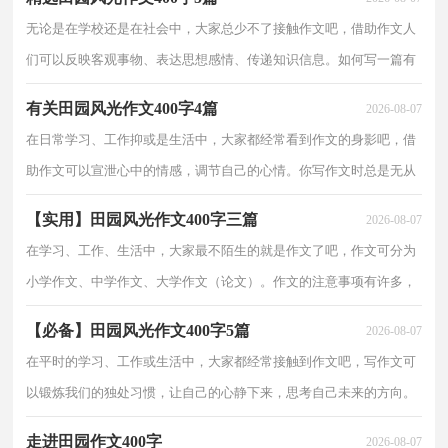
写田园风光作文400字
无论是在学校还是在社会中，大家总少不了接触作文吧，借助作文人
们可以反映客观事物、表达思想感情、传递知识信息。如何写一篇有
思想、有文采的作文呢？以下是小编收集整理的田园风光作文400字5
有关田园风光作文400字4篇
2026-08-07
篇，供大家参考借
在日常学习、工作抑或是生活中，大家都经常看到作文的身影吧，借
助作文可以宣泄心中的情感，调节自己的心情。你写作文时总是无从
下笔？下面是小编收集整理的田园风光作文400字4篇，希望对大家有
【实用】田园风光作文400字三篇
2026-08-07
所帮助。田园风光
在学习、工作、生活中，大家最不陌生的就是作文了吧，作文可分为
小学作文、中学作文、大学作文（论文）。作文的注意事项有许多，
你确定会写吗？下面是小编为大家收集的田园风光作文400字3篇，欢
【必备】田园风光作文400字5篇
2026-08-07
迎阅读，希望大家
在平时的学习、工作或生活中，大家都经常接触到作文吧，写作文可
以锻炼我们的独处习惯，让自己的心静下来，思考自己未来的方向。
那么一般作文是怎么写的呢？以下是小编精心整理的田园风光作文
走进田园作文400字
2026-08-07