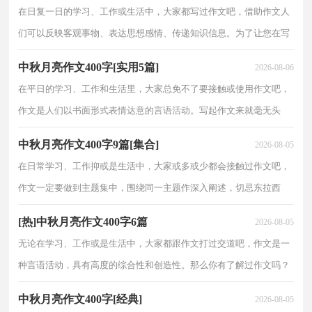
在日复一日的学习、工作或生活中，大家都写过作文吧，借助作文人
们可以反映客观事物、表达思想感情、传递知识信息。为了让您在写
作文时更加简单方便，下面是小编为大家收集的中秋月亮作文400字7
中秋月亮作文400字[实用5篇]
2026-08-06
篇，欢迎阅读，希
在平日的学习、工作和生活里，大家总免不了要接触或使用作文吧，
作文是人们以书面形式表情达意的言语活动。写起作文来就毫无头
绪？下面是小编帮大家整理的中秋月亮作文400字5篇，仅供参考，大
中秋月亮作文400字9篇[集合]
2026-08-05
家一起来看看吧。中
在日常学习、工作抑或是生活中，大家或多或少都会接触过作文吧，
作文一定要做到主题集中，围绕同一主题作深入阐述，切忌东拉西
扯，主题涣散甚至无主题。你知道作文怎样才能写的好吗？以下是小
[热]中秋月亮作文400字6篇
2026-08-05
编整理的中秋月亮作文4
无论在学习、工作或是生活中，大家都跟作文打过交道吧，作文是一
种言语活动，具有高度的综合性和创造性。那么你有了解过作文吗？
以下是小编帮大家整理的中秋月亮作文400字6篇，欢迎阅读，希望大
中秋月亮作文400字[经典]
2026-08-05
家能够喜欢。中秋