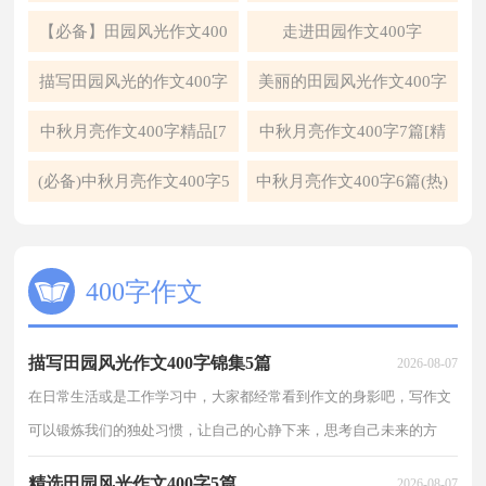
字三篇
【必备】田园风光作文400
走进田园作文400字
字5篇
描写田园风光的作文400字
美丽的田园风光作文400字
「精选」
中秋月亮作文400字精品[7
中秋月亮作文400字7篇[精
篇]
选]
(必备)中秋月亮作文400字5
中秋月亮作文400字6篇(热)
篇
400字作文
描写田园风光作文400字锦集5篇
2026-08-07
在日常生活或是工作学习中，大家都经常看到作文的身影吧，写作文
可以锻炼我们的独处习惯，让自己的心静下来，思考自己未来的方
向。如何写一篇有思想、有文采的作文呢？以下是小编精心整理的描
精选田园风光作文400字5篇
2026-08-07