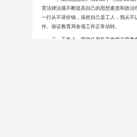
育法律法规不断提高自己的思想素质和政治
一行从不讲价钱，虽然自己是工人，我从不
作。保证教育局各项工作正常动转。
二、工作上，我担任局机关食堂主管兼食
并在技术上不断提高自己的烹饪技术。在实
高自己的刀功和烹调技术，配制有多套特色
菜。让干部职工吃的满意，生活安心。第二
1.把好食堂原料进货关，我不怕远路，进
美价廉，让干部职工吃得好，花钱少。
2.当好食堂食品保管员。保证食品及原料
局机关节省招待费20多万元。
3.保证按时开餐，保证开水正常供应，平
备工作，自XXXX年以来，每年由教育局