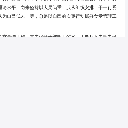
理论水平。向来坚持以大局为重，服从组织安排，干一行爱
认为自己低人一等，总是以自己的实际行动抓好食堂管理工
堂烹调工作。首先保证干部职工饮水、用餐从不失职失误
践中我不断探索，根据湖南和粤北地区的饮食爱好，不断提
的菜谱，让全局干部职工和来往客人都能吃上香甜可口的饭
我在食堂管理上狠抓了几个环节。
市场，货比多家，选购各种营养丰富的食品原料，保证物
不腐烂，不变质，不浪费，节省食堂开支，近五年来，为
时我起早贪黑，甚至星期天不休息，作好下星期的后勤准
主持召开的教育行政工作会议，每月教育行政例会，每年的教