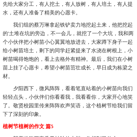
先给大家分工，有人挖土，有人放树，有人培土，有人提
水，还有人准备了精美的心愿卡。
我们组的蔡万琳拿起铁铲卖力地挖起土来，他把挖起
的'土堆在坑的旁边，不一会儿，就挖了一个大坑，我和两
个小伙伴把小树苗小心翼翼地放进去，大家蹲下身子一起
给小树苗培土，剩下的同学赶紧提来了水浇在树根上，小
树苗喝得饱饱的，看上去格外有精神。最后，我们在小树
苗上挂了心愿卡，希望小树苗茁壮成长，早日成为栋梁之
材。
夕阳西下，微风阵阵，看着笔直站着的小树苗向我们
轻轻点头，小伙伴们你看看我，我看看你，大家开心地笑
了。敬贤校园里传来阵阵欢声笑语，这个植树节给我们留
下了深刻的印象。
植树节植树的作文 篇5