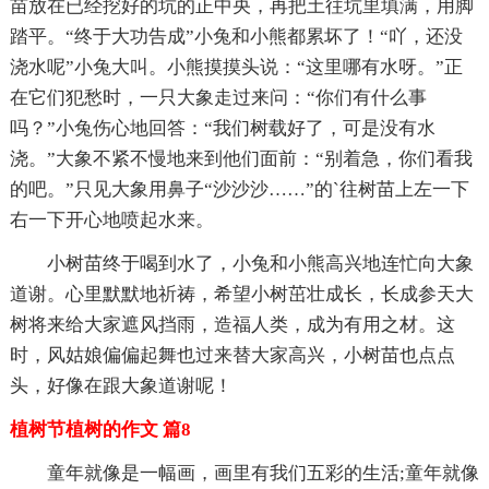
苗放在已经挖好的坑的正中央，再把土往坑里填满，用脚
踏平。“终于大功告成”小兔和小熊都累坏了！“吖，还没
浇水呢”小兔大叫。小熊摸摸头说：“这里哪有水呀。”正
在它们犯愁时，一只大象走过来问：“你们有什么事
吗？”小兔伤心地回答：“我们树载好了，可是没有水
浇。”大象不紧不慢地来到他们面前：“别着急，你们看我
的吧。”只见大象用鼻子“沙沙沙……”的`往树苗上左一下
右一下开心地喷起水来。
小树苗终于喝到水了，小兔和小熊高兴地连忙向大象
道谢。心里默默地祈祷，希望小树茁壮成长，长成参天大
树将来给大家遮风挡雨，造福人类，成为有用之材。这
时，风姑娘偏偏起舞也过来替大家高兴，小树苗也点点
头，好像在跟大象道谢呢！
植树节植树的作文 篇8
童年就像是一幅画，画里有我们五彩的生活;童年就像