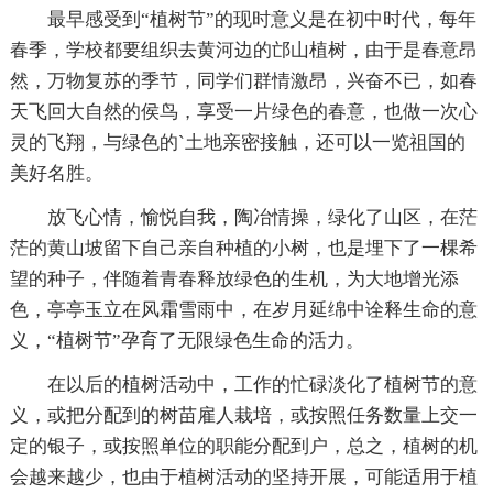
最早感受到“植树节”的现时意义是在初中时代，每年
春季，学校都要组织去黄河边的邙山植树，由于是春意昂
然，万物复苏的季节，同学们群情激昂，兴奋不已，如春
天飞回大自然的侯鸟，享受一片绿色的春意，也做一次心
灵的飞翔，与绿色的`土地亲密接触，还可以一览祖国的
美好名胜。
放飞心情，愉悦自我，陶冶情操，绿化了山区，在茫
茫的黄山坡留下自己亲自种植的小树，也是埋下了一棵希
望的种子，伴随着青春释放绿色的生机，为大地增光添
色，亭亭玉立在风霜雪雨中，在岁月延绵中诠释生命的意
义，“植树节”孕育了无限绿色生命的活力。
在以后的植树活动中，工作的忙碌淡化了植树节的意
义，或把分配到的树苗雇人栽培，或按照任务数量上交一
定的银子，或按照单位的职能分配到户，总之，植树的机
会越来越少，也由于植树活动的坚持开展，可能适用于植