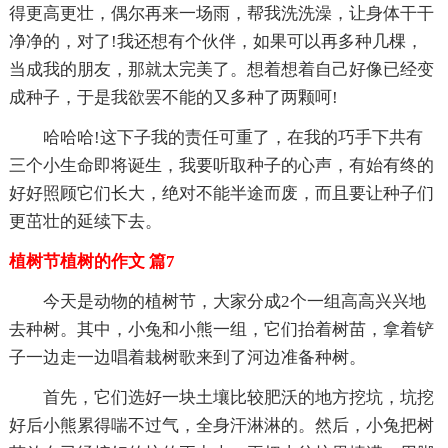
得更高更壮，偶尔再来一场雨，帮我洗洗澡，让身体干干
净净的，对了!我还想有个伙伴，如果可以再多种几棵，
当成我的朋友，那就太完美了。想着想着自己好像已经变
成种子，于是我欲罢不能的又多种了两颗呵!
哈哈哈!这下子我的责任可重了，在我的巧手下共有
三个小生命即将诞生，我要听取种子的心声，有始有终的
好好照顾它们长大，绝对不能半途而废，而且要让种子们
更茁壮的延续下去。
植树节植树的作文 篇7
今天是动物的植树节，大家分成2个一组高高兴兴地
去种树。其中，小兔和小熊一组，它们抬着树苗，拿着铲
子一边走一边唱着栽树歌来到了河边准备种树。
首先，它们选好一块土壤比较肥沃的地方挖坑，坑挖
好后小熊累得喘不过气，全身汗淋淋的。然后，小兔把树