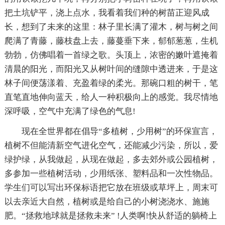
把土坑铲平，浇上点水，我看着我们种的树苗正迎风成
长，想到了未来的这里：林子里长满了灌木，树与树之间
爬满了青藤，藤枝盘上去，藤蔓垂下来，郁郁葱葱，生机
勃勃，仿佛唱着一首绿之歌。头顶上，浓密的嫩叶遮掩着
清晨的阳光，而阳光又从树叶间的缝隙中透进来，于是这
林子间便荡漾着、充盈着绿的柔光。那碗口粗的树干，笔
直笔直地伸向蓝天，给人一种积极向上的感觉。我尽情地
深呼吸，空气中充满了绿色的气息!
现在全世界都在倡导“多植树，少用树”的环保宣言，
植树不但能清新空气进化空气，还能减少污染，所以，爱
绿护绿，从我做起，从现在做起，多去郊外或公园植树，
多参加一些植树活动，少用纸张、塑料品和一次性物品。
学生们可以写出环保标语把它放在班级或草坪上，周末可
以去亲近大自然，植树或是给自己的小树浇浇水、施施
肥。“拯救地球就是拯救未来” !人类啊!快从舒适的躺椅上