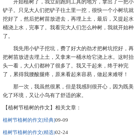
开始植树了，我立刻跑到工具的地方，拿出了一把小
铲子。只见大人们把铲子往土里一挖，很快一个小树坑就
挖好了，然后把树苗放进去，再埋上土，最后，又提起水
桶浇上水，完事了。我看完大人们怎么种树，我就开始种
了。
我先用小铲子挖坑，费了好大的劲才把树坑挖好，再
把树苗放进去埋上土，又拿来一桶水给它浇上水。这时抬
头一看，大人们都种了很多了。我又干起来，终于种完
了，累得我腰酸腿疼，原来看起来容易，做起来难呀！
那一次，我虽然很累，但是我感到很开心，因为既美
化了环境，又让小鸟有了舒适的家。
【植树节植树的作文】相关文章：
09-09
植树节植树的作文[经典]
02-24
植树节植树的作文(精选)