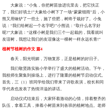
大象说：“小兔，你把树苗放进坑里去，把它扶正
了，我们好填土!”大象给小树下了一场“蒙蒙细雨”后，小
熊又用锹铲了一些土，施了些肥，树终于栽好了。小兔
说：“我们给树起一个名字吧!”小熊说：“取什么名字好
呢?”大象说：“这棵小树是我们三个一起栽的，我看就叫
友谊树，我想让我们的友谊像这一棵树一样永远长青!”
植树节植树的作文 篇4
春天，阳光明媚，万物复苏，正是植树的好日子。
我们敬贤路实验小学举行了盛大的植树活动。下午，
我校师生聚集到操场上，进行了隆重的植树节启动仪式。
首先，三（1）班同学给我们带来了诗歌表演，校长和同
学代表也发表了热情洋溢的讲话。
启动仪式结束后，大家怀着激动的心情，排着整齐的
队伍，拿着工具，捧着小树苗来到各班的植树地点。老师