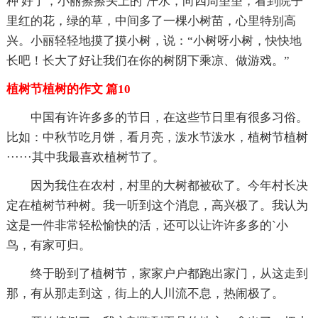
种 好了，小丽擦擦头上的`汗水，向四周望望，看到院子
里红的花，绿的草，中间多了一棵小树苗，心里特别高
兴。小丽轻轻地摸了摸小树，说：“小树呀小树，快快地
长吧！长大了好让我们在你的树阴下乘凉、做游戏。”
植树节植树的作文 篇10
中国有许许多多的节日，在这些节日里有很多习俗。
比如：中秋节吃月饼，看月亮，泼水节泼水，植树节植树
······其中我最喜欢植树节了。
因为我住在农村，村里的大树都被砍了。今年村长决
定在植树节种树。我一听到这个消息，高兴极了。我认为
这是一件非常轻松愉快的活，还可以让许许多多的`小
鸟，有家可归。
终于盼到了植树节，家家户户都跑出家门，从这走到
那，有从那走到这，街上的人川流不息，热闹极了。