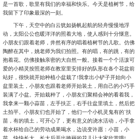
是一首歌，歌里有我们的幸福和快乐。今天是植树节，给
我留下了印象最深的一刻。
下午，天空中的白云犹如扬帆起航的轻舟慢慢地浮
动，太阳公公也暖洋洋的照着大地，使人感到十分惬意。
小朋友们跟着老师，井然有序的唱着植树节的儿歌。仿佛
陶醉在其中，姚老师为我们拍照。有的唱，有的跳，有的
抱着花。仿佛接触亲密的大自然一般。接着一个个活泼可
爱的小精灵按照老师在教室里安排好的队形在各个花盆前
站好，很快就开始种植小盆栽了!我拿出小铲子开始向小
盆里装土，小朋友也跟着老师开始装土，用自己的小巧手
装满了小盆。开始栽种了，小朋友们聚精会神的看着我，
我拿来一颗小蒜苗，左手扶正，右手往盆里填土，然后把
土拍平。小朋友们也开始了，他们一个小机灵鬼有的`扶
苗，有的填土，可开心了，更有意义的浇水活动，小手拿
着水杯给自己的劳动成果喝水，边说变许愿：小苗，小
苗，快快长大。长大后开出艳丽的花儿让大家欣赏哦!