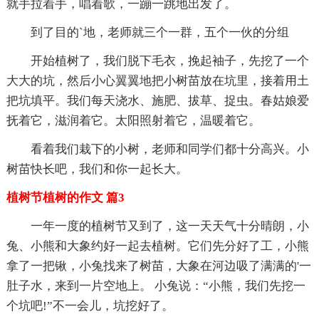
就手拉着手，唱着歌，一蹦一跳地出发了。
到了目的`地，老师就三个一群，五个一伙的分组
开始植树了，我们脱下毛衣，挽起袖子，先挖了一个
大大的坑，然后小心翼翼地把小树苗放在坑里，接着用土
把坑填平。我们每天浇水、施肥、拔草、捉虫。春姑娘爱
抚着它，滋润着它。太阳照射着它，温暖着它。
看着我们栽下的小树，老师和同学们都十分高兴。小
树苗快长吧，我们和你一起长大。
植树节植树的作文 篇3
一年一度的植树节又到了，这一天天气十分晴朗，小
兔、小熊和大象约好一起去植树。它们先分好了工，小熊
拿了一把锹，小兔找来了树苗，大象在河边吸了满满的'一
肚子水，来到一片空地上。 小兔说：“小熊，我们先挖一
个坑吧!”不一会儿，坑挖好了。