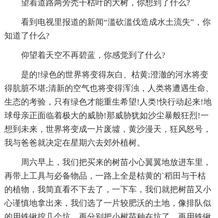
望着道路两旁秃干枯叶的大树，你想到了什么?
看到电视里报道的新闻“滥砍滥伐造成水土流失”，你
知道了什么?
仰望着天空不再碧蓝，你感觉到了什么?
是的!绿色的世界将变得灰白、枯黄;澄澈的河水将变
得肮脏不堪;清新的空气也将变得浑浊，人类将遭遇生命、
生态的考验，只有绿色才能重生希望!人类!快行动起来!地
球母亲正面临着极大的威胁!那威胁犹如沙尘暴般狂烈!一
想到未来，世界将变成一片废墟，黄沙漫天，狂风怒号，
我与爸爸就决定在星期六去郊外植树。
周六早上，我们把买来的树苗小心翼翼地放进车里，
再带上工具与必备物品，一路上全是枯黄的`稻田与干枯
的植物，我简直看不下去了，一下车，我们就把树苗又小
心谨慎地拿出来，我们选了一片较肥沃的土地，像排队似
的用铁锹挖几个坑，再分别把小树苗种在坑了，再用铁锹