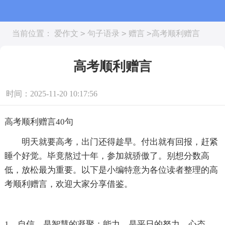
>
>
>
当前位置：
爱作文
句子语录
赠言
高考顺利赠言
高考顺利赠言
时间：2025-11-20 10:17:56
高考顺利赠言40句
明天就要高考，出门还得趁早。付出就有回报，赶紧
睡个好觉。毕竟熬过十年，参加就骄傲了。别想分数高
低，放松最为重要。以下是小编特意为各位读者整理的高
考顺利赠言，欢迎大家分享借鉴。
1、自信，是智慧的凝聚；能力，是平日的努力，心态，