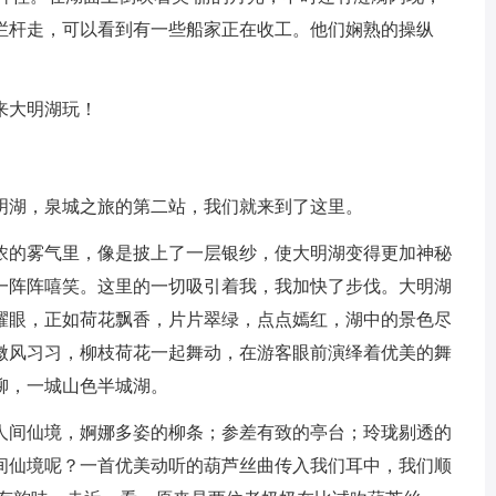
栏杆走，可以看到有一些船家正在收工。他们娴熟的操纵
来大明湖玩！
湖，泉城之旅的第二站，我们就来到了这里。
的雾气里，像是披上了一层银纱，使大明湖变得更加神秘
一阵阵嘻笑。这里的一切吸引着我，我加快了步伐。大明湖
耀眼，正如荷花飘香，片片翠绿，点点嫣红，湖中的景色尽
微风习习，柳枝荷花一起舞动，在游客眼前演绎着优美的舞
柳，一城山色半城湖。
间仙境，婀娜多姿的柳条；参差有致的亭台；玲珑剔透的
间仙境呢？一首优美动听的葫芦丝曲传入我们耳中，我们顺