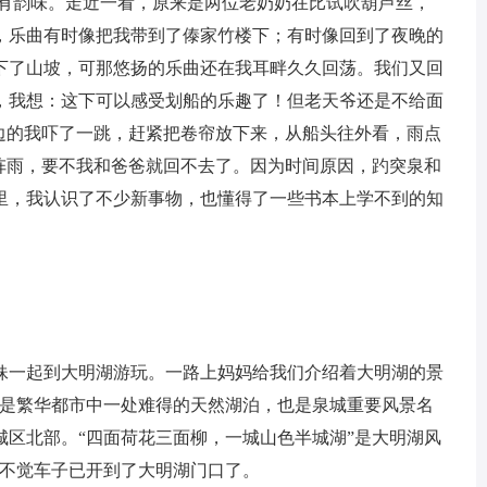
更有韵味。走近一看，原来是两位老奶奶在比试吹葫芦丝，
，乐曲有时像把我带到了傣家竹楼下；有时像回到了夜晚的
下了山坡，可那悠扬的乐曲还在我耳畔久久回荡。我们又回
，我想：这下可以感受划船的乐趣了！但老天爷还是不给面
船边的我吓了一跳，赶紧把卷帘放下来，从船头往外看，雨点
是阵雨，要不我和爸爸就回不去了。因为时间原因，趵突泉和
里，我认识了不少新事物，也懂得了一些书本上学不到的知
一起到大明湖游玩。一路上妈妈给我们介绍着大明湖的景
，是繁华都市中一处难得的天然湖泊，也是泉城重要风景名
城区北部。“四面荷花三面柳，一城山色半城湖”是大明湖风
知不觉车子已开到了大明湖门口了。