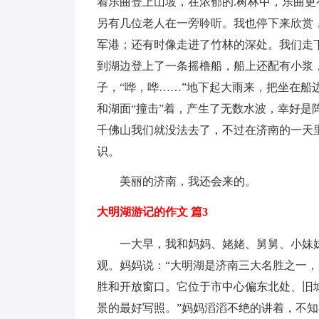
着乐曲登上山坡，在浓郁的.树林中，乐曲
另有几位老人在一旁聆听。我也停下来欣赏
军港；还有时像走进了竹林的深处。我们走
到湖边登上了一条摇橹船，船上还配有小浆
子，“哗，哗……”地下起大雨来，把坐在
和湖面“撞击”着，产生了无数水波，幸好
千佛山我们就没法去了，不过在济南的一天
识。
美丽的济南，我还会来的。
大明湖游记的作文 篇3
一大早，我和妈妈、姥姥、舅舅、小妹妹
观。妈妈说：“大明湖是济南三大名胜之一
胜和开放窗口。它位于市中心偏东北处、旧
景的最好写照。”妈妈滔滔不绝的讲着，不