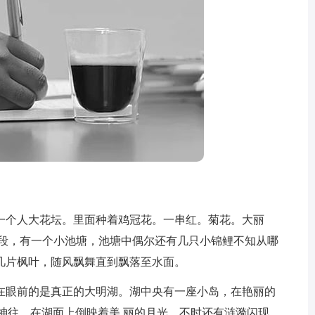
个人大花坛。里面种着鸡冠花。一串红。菊花。大丽
一段，有一个小池塘，池塘中偶尔还有几只小锦鲤不知从哪
几片枫叶，随风飘舞直到飘落至水面。
眼前的是真正的大明湖。湖中央有一座小岛，在艳丽的
神往。在湖面上倒映着美 丽的月光，不时还有涟漪闪现，