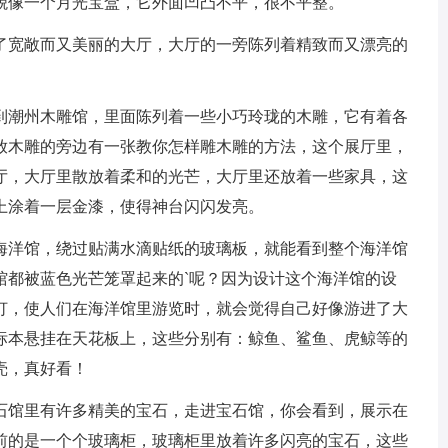
像一个月光宝盒，它外面凹凸不平，很不平整。
宽敞而又美丽的大厅，大厅的一旁陈列着精致而又漂亮的
潮州木雕馆，里面陈列着一些小巧玲珑的木雕，它有着各
放木雕的旁边有一张教你怎样雕木雕的方法，这个展厅里，
厅，大厅里散放着柔和的光芒，大厅里还放着一些家具，这
上涂着一层金漆，使得神台闪闪发亮。
洋馆，绕过贴满水滴贴纸的玻璃板，就能看到整个海洋馆
馆都被蓝色光芒笼罩起来的`呢？因为设计这个海洋馆的设
灯，使人们在海洋馆里游览时，就会觉得自己好像游进了大
标本悬挂在天花板上，这些分别有：鲸鱼、鲨鱼、虎鲸等的
壳，真好看！
馆里有许多精美的宝石，走进宝石馆，你会看到，展示在
前的是一个个玻璃柜，玻璃柜里放着许多闪亮的宝石，这些