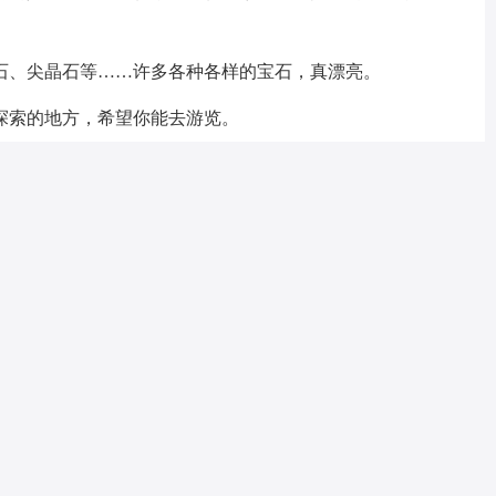
、尖晶石等……许多各种各样的宝石，真漂亮。
索的地方，希望你能去游览。
对福建厦门的“热情”。今天我们来到了家喻户晓的鼓浪
头的游艇，整个游艇弥漫着音乐的'气息……下了游艇，
！
晶宫，馆内的面积超过1万平方米，于1998年正式开
景区内设有“企鹅淡鱼馆”，"抹香鲸标本馆”，“海底隧
亚马逊河等世界350多种超万尾知名珍奇水生动物。我最喜
成紫色，一会变成蓝色……最后，我们来到了如诗如画的日