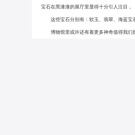
宝石在黑漆漆的展厅里显得十分引人注目，
这些宝石分别有：软玉、翡翠、海蓝宝石
博物馆里或许还有着更多神奇值得我们探
游记的作文 篇2
行程的第二天，炎炎夏日还是阻挡不住我们
屿，哇！
这真是个“音乐王国”。我们坐上了钢琴码
我们首先来到福建厦门迷人的海底世界。哇
它的外形好漂亮，如同一座东海龙王住的水
放，拥有迷人的海底风景，誉为“海底龙宫”，
道”等四大特点，导游阿姨向许多游客介绍了
欢灯笼鱼，他身上的颜色变化多端，一会变