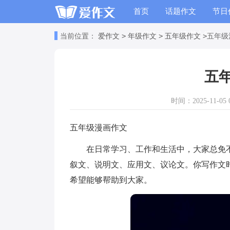
首页
话题作文
节日
读书笔记
读书心得
>
>
>
当前位置：
爱作文
年级作文
五年级作文
五年级
五
时间：2025-11-05 0
五年级漫画作文
在日常学习、工作和生活中，大家总免不
叙文、说明文、应用文、议论文。你写作文
希望能够帮助到大家。