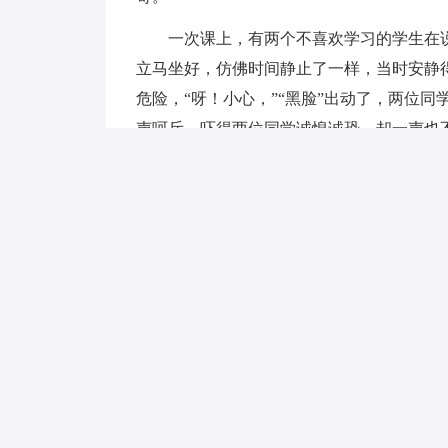
一次课上，有两个不喜欢学习的学生在说
立马坐好，仿佛时间静止了一样，当时安静
危险，“呀！小心，”“黑脸”出动了，两位
声呵斥，吓得两位同学诚惶诚恐，却一声也
当然，老师也有温顺的一面。有一次，大
意忘形，喊着“那是，需要的。”老师并没
变成了红色。他开始与大家玩在一块，大家
一节课一转眼就过去了，老师的脸时变红时
你们有没喜欢上我的这个彩色三国老师
五年级漫画作文2
每个新学期我都会遇到一位新老师，今年
亮，还是一位江湖上的女侠呢！