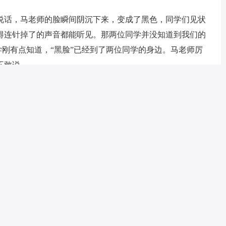
话，马老师的脸瞬间阴沉下来，变成了黑色，同学们见状
得连针掉了的声音都能听见。那两位同学并没知道到我们的
同学刚有点知道，“黑脸”已经到了两位同学的身边。马老师厉
不敢说。
家唱歌唱得好，老师不断地夸赞大家，大家听到夸赞就得
生气，而是停下课程与大家说笑。说着说着便又变成了红脸，
笑啊，乐啊，玩累了就休息，老师还让大家看电影、听歌，
变粉。
呢？
我又遇到了一位新的数学老师——丁老师。他不仅年轻漂