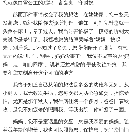
您就像白雪公主的后妈，吝啬鬼，守财奴......
然而那件事情改变了我的想法，在姥姥家，您一整天
发高烧，就让我陪你去诊所打针。谁知，刚扎完针您就一
头倒在床上，晕了过去。我当时害怕极了，模糊的听到大
夫说你是晕针了。我摇着您的胳膊哭喊着’妈妈，快起
来，别睡觉......‘不知过了多久，您慢慢睁开了眼睛，有气
无力的说’儿子，别哭，妈妈没事了‘。我泣不成声的说’妈
妈，走，咱们回家‘。说着还拉着您的.手使劲往外拽，我
要和您立刻离开这个可怕的地方。
我终于知道自己从前的想法是多么的幼稚和无知。从
小到大，我无数次生病，您每次都为我心急如焚，担惊受
怕。尤其是那年秋天，我生病住院一个多月，爸爸忙着秋
收，是您不知疲倦的照顾我。等我出院，你却瘦了一圈。
妈妈，您不是童话里的女巫，您是我亲爱的妈妈。随
着我年龄的增长，我也可以照顾您，保护您，抚平您悄悄