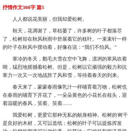
抒情作文300字 篇5
人人都说花美丽，但我却爱松树。
秋天，花凋谢了，草枯萎了，许多树的叶子都落尽
了，松树却在秋风秋雨中舒展着它的枝叶。一束束针一样
的叶子在秋风中摆动着，好像在说：“我们不怕风。”
寒冷的冬天，鹅毛大雪在空中飞舞，凛冽的寒风吹着
哨，猛烈地摇撼着松树。但是，松树以它顽强的毅力和抗
寒力一次又一次地战胜了风和雪，等待着春天的到来。
春天来了，蒙蒙春雨像乳汁一样哺育着万物，松树也
在春雨的哺育下开花了，一朵朵黄色的小花长在枝头，迎
着温暖的春风，笑着、笑着……
我爱松树，更爱它那种无私的献身精神。松树的'树干
是良好的木材，又可以造纸；松树的叶子可以提炼挥发