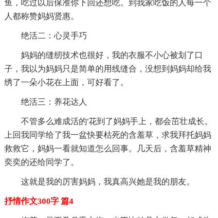
鱼，吃过以后保准你下回还想吃。到我家吃饭的人每一个
人都称赞妈妈贤惠。
绝活二：心灵手巧
妈妈的缝纫技术也很好，我的衣服不小心被划了口
子，我以为妈妈只是简单的用线缝合，没想到妈妈却给我
绣了一朵小花在上面，可好看了。
绝活三：养花达人
不管多么难成活的'花到了妈妈手上，都会茁壮成长。
上回我同学给了我一盆快要枯死的含羞草，求我拜托妈妈
救救它，妈妈一看就知道怎么回事。几天后，含羞草精神
奕奕的还给同学了。
这就是我的厉害妈妈，我真高兴她是我的朋友。
抒情作文300字 篇4