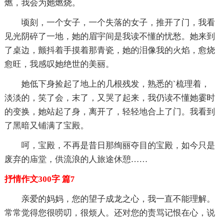
燃，我会为她燃烧。
顷刻，一个女子，一个失落的女子，推开了门，我看
见光阴碎了一地，她的眉宇间是我读不懂的忧愁。她来到
了桌边，颤抖着手摸着那青瓷，她的泪像我的火焰，愈烧
愈旺，我感叹她绝世的美丽。
她低下身捡起了地上的几根残发，熟悉的`梳理着，
淡淡的，笑了会，末了，又哭了起来，我仍读不懂她霎时
的变换，她站起了身，离开了，轻轻地合上了门。我看到
了黑暗又铺满了宝殿。
呵，宝殿，不再是昔日那绚丽夺目的宝殿，如今只是
废弃的庙堂，供流浪的人旅途休憩……
抒情作文300字 篇7
亲爱的妈妈，您的望子成龙之心，我一直不能理解。
常常觉得您很唠叨，很烦人。还对您的责骂记恨在心，说