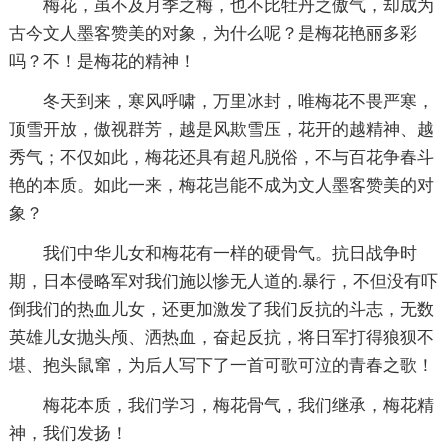
梅花，虽不及月季之梅，也不比牡丹之傲气，却成为
古今文人墨客赞美的对象，为什么呢？是梅花艳丽多彩
吗？不！是梅花的精神！
冬天到来，寒风呼啸，万里冰封，唯梅花不畏严寒，
顶雪开放，傲视群芳，越是风欺雪压，花开的越精神、越
秀气；不仅如此，梅花还具有超凡脱俗，不与百花争春斗
艳的本质。如此一来，梅花岂能不成为文人墨客赞美的对
象？
我们中华儿女和梅花有一样的硬骨气。抗日战争时
期，日本侵略军对我们施以惨无人道的.暴行，不但没有吓
倒我们的热血儿女，还更加激发了我们反抗的斗志，无数
英雄儿女抛头颅、洒热血，奋起反抗，将日军打得狼狈不
堪、抱头鼠窜，为后人写下了一首可歌可泣的青春之歌！
梅花本质，我们学习，梅花骨气，我们继承，梅花精
神，我们发扬！