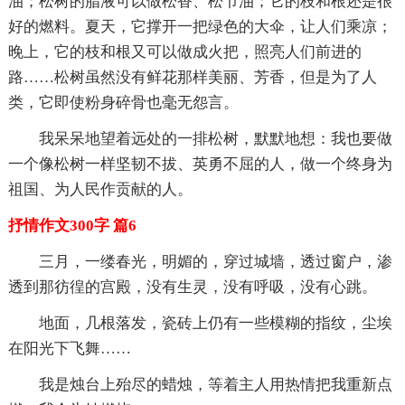
油；松树的脂液可以做松香、松节油；它的枝和根还是很
好的燃料。夏天，它撑开一把绿色的大伞，让人们乘凉；
晚上，它的枝和根又可以做成火把，照亮人们前进的
路……松树虽然没有鲜花那样美丽、芳香，但是为了人
类，它即使粉身碎骨也毫无怨言。
我呆呆地望着远处的一排松树，默默地想：我也要做
一个像松树一样坚韧不拔、英勇不屈的人，做一个终身为
祖国、为人民作贡献的人。
抒情作文300字 篇6
三月，一缕春光，明媚的，穿过城墙，透过窗户，渗
透到那彷徨的宫殿，没有生灵，没有呼吸，没有心跳。
地面，几根落发，瓷砖上仍有一些模糊的指纹，尘埃
在阳光下飞舞……
我是烛台上殆尽的蜡烛，等着主人用热情把我重新点