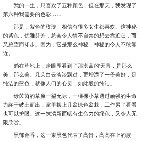
我的一生，只喜欢了五种颜色，但在那天，我发现了
第六种我需要的色彩……
那是，紫色的玫瑰。相信有很多女生都喜欢。这神秘
的紫色，优雅芬芳，总会令人情不自禁的想去靠近它，而
又总望而却步。因为，它是那么神秘，神秘的令人不敢靠
近。
躺在草地上，睁眼即看到了那湛蓝的'天幕，是那么
美，那么美。几朵白云淡淡飘过，更增添了一份美好，是
纯洁的蓝色，就像人们的心灵，如此般的纯洁。
绿茵茵的草原一望无际，一棵棵小草透过顽强的生命
力终于破土而出，家里摆上几盆绿色盆栽，工作累了看看
也可以护眼。这一抹清新而赋有生命力的绿色，又令人无
限欣赏。
黑郁金香，这一束黑色代表了高贵，高高在上的族