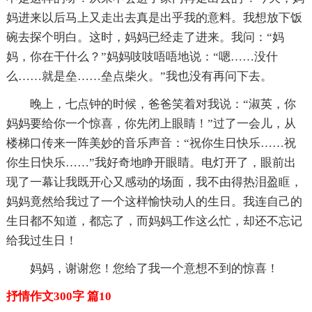
妈进来以后马上又走出去真是出乎我的意料。我想放下饭
碗去探个明白。这时，妈妈已经走了进来。我问：“妈
妈，你在干什么？”妈妈吱吱唔唔地说：“嗯……没什
么……就是垒……垒点柴火。”我也没有再问下去。
晚上，七点钟的时候，爸爸笑着对我说：“淑英，你
妈妈要给你一个惊喜，你先闭上眼睛！”过了一会儿，从
楼梯口传来一阵美妙的音乐声音：“祝你生日快乐……祝
你生日快乐……”我好奇地睁开眼睛。电灯开了，眼前出
现了一幕让我既开心又感动的场面，我不由得热泪盈眶，
妈妈竟然给我过了一个这样愉快动人的生日。我连自己的
生日都不知道，都忘了，而妈妈工作这么忙，却还不忘记
给我过生日！
妈妈，谢谢您！您给了我一个意想不到的惊喜！
抒情作文300字 篇10