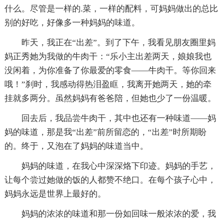
什么。尽管是一样的.菜，一样的配料，可妈妈做出的总比
别的好吃，好像多一种妈妈的味道。
昨天，我正在“出差”。到了下午，我看见朋友圈里妈
妈正秀她为我做的牛肉干：“乐小主出差两天，娘娘我也
没闲着，为你准备了你最爱的零食——牛肉干。等你回来
哦！”刹时，我感动得热泪盈眶，我离开她两天，她的牵
挂就多两分。虽然妈妈有爸爸陪，但她也少了一份温暖。
回去后，我品尝牛肉干，其中也还有一种味道——妈
妈的味道，那是我“出差”前所留恋的，“出差”时所期盼
的。终于，又泡在了妈妈的味道当中。
妈妈的味道，在我心中深深烙下印迹。妈妈的手艺，
让每个尝过她做的饭的人都赞不绝口。在每个孩子心中，
妈妈永远是世界上最好的。
妈妈的浓浓的味道和那一份如回味一般浓浓的爱，我