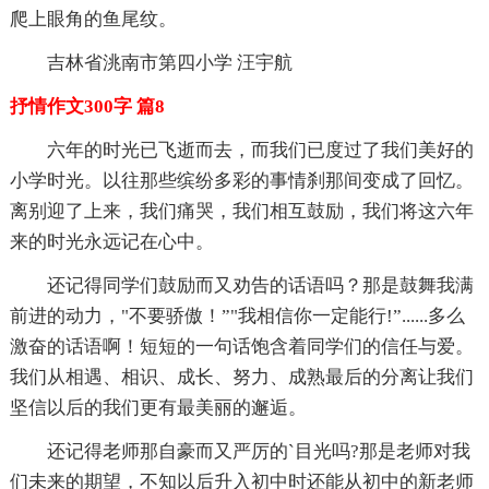
爬上眼角的鱼尾纹。
吉林省洮南市第四小学 汪宇航
抒情作文300字 篇8
六年的时光已飞逝而去，而我们已度过了我们美好的
小学时光。以往那些缤纷多彩的事情刹那间变成了回忆。
离别迎了上来，我们痛哭，我们相互鼓励，我们将这六年
来的时光永远记在心中。
还记得同学们鼓励而又劝告的话语吗？那是鼓舞我满
前进的动力，"不要骄傲！”"我相信你一定能行!”......多么
激奋的话语啊！短短的一句话饱含着同学们的信任与爱。
我们从相遇、相识、成长、努力、成熟最后的分离让我们
坚信以后的我们更有最美丽的邂逅。
还记得老师那自豪而又严厉的`目光吗?那是老师对我
们未来的期望，不知以后升入初中时还能从初中的新老师