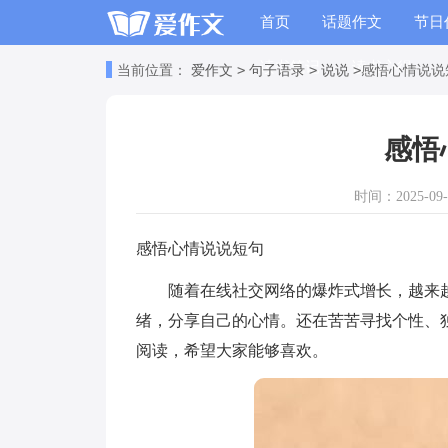
首页
话题作文
节日
读书笔记
读书心得
>
>
>
当前位置：
爱作文
句子语录
说说
感悟心情说说
感悟
时间：2025-09-1
感悟心情说说短句
随着在线社交网络的爆炸式增长，越来越
绪，分享自己的心情。还在苦苦寻找个性、
阅读，希望大家能够喜欢。