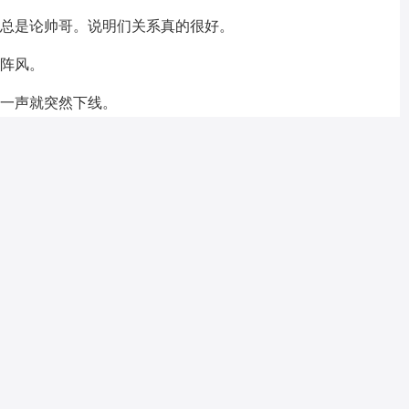
总是论帅哥。说明们关系真的很好。
阵风。
一声就突然下线。
长
知道对方是否生活的好与不好，但有时候，你怀念的却只
人。
对自己有不好的感觉，阻碍你前行的，把它丢掉。任何事
面贡献，把它丢掉。任何事物，要丢还是要留，你得花很长
把它丢掉。
影。