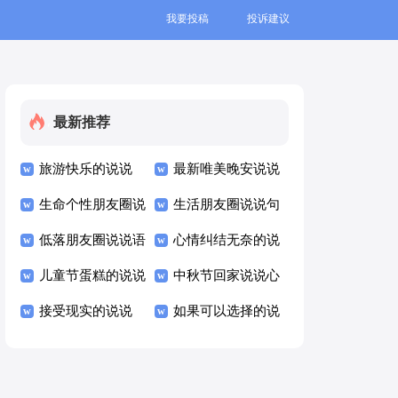
我要投稿
投诉建议
最新推荐
旅游快乐的说说
最新唯美晚安说说
生命个性朋友圈说
生活朋友圈说说句
说心语
低落朋友圈说说语
子
心情纠结无奈的说
录
儿童节蛋糕的说说
说
中秋节回家说说心
接受现实的说说
情短语
如果可以选择的说
说