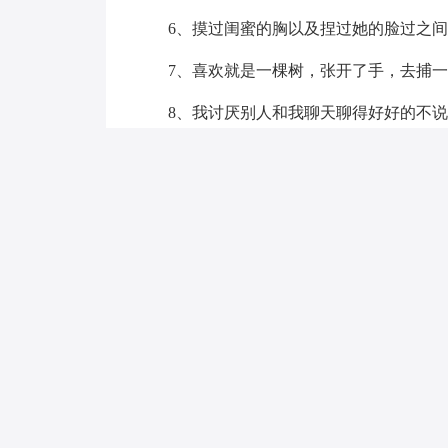
6、摸过闺蜜的胸以及捏过她的脸过之间
7、喜欢就是一棵树，张开了手，去捕一
8、我讨厌别人和我聊天聊得好好的不说
9、有些课就像南孚电池，一节更比6节
10、每一个人心中都深藏着一个人，你不
是一个简单的名字
11、别放弃那些能够让你发自内心笑的
12、任何事物，只要让你心情沉重，让你
物，如果只是占有空间，对你的人生毫无正
的时间权衡利弊，或是烦恼不知所错的，那
13、把你的脸迎向阳光，那就不会有阴