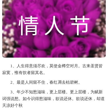
1、人生得意须尽欢，莫使金樽空对月。古来圣贤皆
寂寞，惟有饮者留其名。
2、最是人间留不住，春红凋去枯碧树。
3、年少不知愁滋味，更上层楼。更上层楼，为赋新
词强说愁。如今识得愁滋味，欲说还休。欲说还休，却道
天凉好个秋