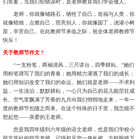
们答案，当我们犯错误时，是老师教育我们学会做人。
老师，你就像铺路石，牺牲了自己，造福与人类，你
就像蜡烛，点燃自己，照亮别人，你就像园丁，浇灌小树
苗，辛苦自己。在此教师节来临之际，祝全体老师教师节
快乐！
关于教师节作文 7
“一支粉笔，两袖清风，三尺讲台，四季耕耘。”她们
用粉笔谱写了我们的青春；她用精力灌溉了我们的成长；
她们用知识改变了我们的命运。她们就是老师——不求利
益，一生淡泊，默默耕耘，一心只为自己的花儿能茁壮成
长。空气里飘满了芳香的九月向我们悄悄地走来，一年一
度的教师节也随之而来。在这个特殊的日子里，我怎能不
想起您——亲爱的王老师。
您是我四年级到六年级的语文老师，也是我们学校小
荷文学社的指导老师。记得初见您一身长裙，方框眼镜下