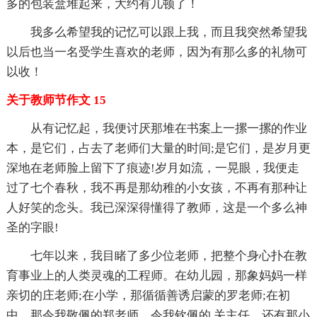
多的包装盒堆起来，大约有几顿了！
我多么希望我的记忆可以跟上我，而且我突然希望我
以后也当一名受学生喜欢的老师，因为有那么多的礼物可
以收！
关于教师节作文 15
从有记忆起，我便讨厌那堆在书案上一摞一摞的作业
本，是它们，占去了老师们大量的时间;是它们，是岁月更
深地在老师脸上留下了痕迹!岁月如流，一晃眼，我便走
过了七个春秋，我不再是那幼稚的小女孩，不再有那种让
人好笑的念头。我已深深得懂得了教师，这是一个多么神
圣的字眼!
七年以来，我目睹了多少位老师，把整个身心扑在教
育事业上的人类灵魂的工程师。在幼儿园，那象妈妈一样
亲切的庄老师;在小学，那循循善诱启蒙的罗老师;在初
中，那令我敬佩的郑老师，令我钦佩的.关主任，还有那小