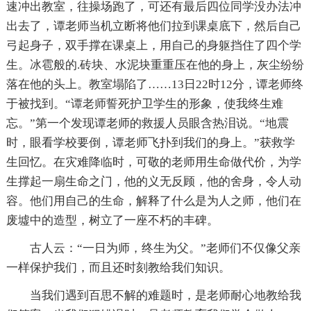
速冲出教室，往操场跑了，可还有最后四位同学没办法冲
出去了，谭老师当机立断将他们拉到课桌底下，然后自己
弓起身子，双手撑在课桌上，用自己的身躯挡住了四个学
生。冰雹般的.砖块、水泥块重重压在他的身上，灰尘纷纷
落在他的头上。教室塌陷了……13日22时12分，谭老师终
于被找到。“谭老师誓死护卫学生的形象，使我终生难
忘。”第一个发现谭老师的救援人员眼含热泪说。“地震
时，眼看学校要倒，谭老师飞扑到我们的身上。”获救学
生回忆。在灾难降临时，可敬的老师用生命做代价，为学
生撑起一扇生命之门，他的义无反顾，他的舍身，令人动
容。他们用自己的生命，解释了什么是为人之师，他们在
废墟中的造型，树立了一座不朽的丰碑。
古人云：“一日为师，终生为父。”老师们不仅像父亲
一样保护我们，而且还时刻教给我们知识。
当我们遇到百思不解的难题时，是老师耐心地教给我