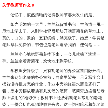
关于教师节作文 8
记忆中，依然清晰的记得教师节那天发生的是。
阳光明媚的一大早，兰兰就背着书包，羊角辫一甩一
甩地上学去了。来到学校背后那块开满野菊花的草地上，
黄的，白的，紫的，五彩缤纷，漂亮极了。她想：学费是
老师帮我免费的，书包也是老师送给我的，连钢笔……
兰兰小心地把野菊花摘下来，一会儿就摘了满满一
手。兰兰拿着野菊花，欢快地来到学校。
学校里安静极了，只有胡老师的办公室窗口敞开着。
兰兰来到胡老师的办公室前，向窗里望去，只见写字台上
摆着没有批改完的作业，作业本旁的红墨水瓶盖还打开
着，墨水旁摆放着插有几支笔的笔筒，笔筒旁边摆着胡老
师上课用的`地球仪；教科书上还放着胡老师常用的老花
镜，一份台历也孤独地躺在旁边。这一切都暗示着胡老师