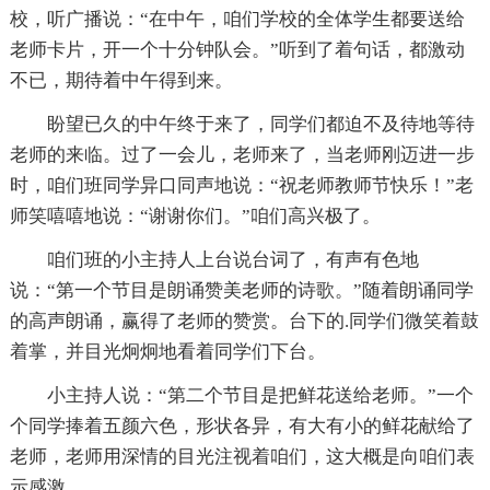
校，听广播说：“在中午，咱们学校的全体学生都要送给
老师卡片，开一个十分钟队会。”听到了着句话，都激动
不已，期待着中午得到来。
盼望已久的中午终于来了，同学们都迫不及待地等待
老师的来临。过了一会儿，老师来了，当老师刚迈进一步
时，咱们班同学异口同声地说：“祝老师教师节快乐！”老
师笑嘻嘻地说：“谢谢你们。”咱们高兴极了。
咱们班的小主持人上台说台词了，有声有色地
说：“第一个节目是朗诵赞美老师的诗歌。”随着朗诵同学
的高声朗诵，赢得了老师的赞赏。台下的.同学们微笑着鼓
着掌，并目光炯炯地看着同学们下台。
小主持人说：“第二个节目是把鲜花送给老师。”一个
个同学捧着五颜六色，形状各异，有大有小的鲜花献给了
老师，老师用深情的目光注视着咱们，这大概是向咱们表
示感激。