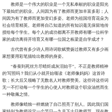
教师是一个伟大的职业是一个无私奉献的职业是阳光
下最灿烂的职业。人间因为有了教师而更加丰富多彩；人
间因为有了教师而更加变幻多姿。老师为祖国培育花朵为
社会培育精英。老师将自己知道的所有知识毫无保留地传
授给每个学生。每个人的成功都离不开教师有哪一位科学
家的成功离得开培育又有哪一位国之栋梁是自学成才？
古代曾有多少诗人用诗词歌赋赞扬过教师又有多少画
家想要用彩笔描绘出教师的身姿。
“春蚕到死丝方尽蜡炬成灰泪始干”。不正是教师精神
的'写照吗？我们从小就开始颂读《老师像妈妈》这首诗
歌；长大后又领略了无数名人对教师赞美。这些诗这些词
无一不打动每一个学生的心使人对教师这个职业油然而生
一种敬佩之情。
教师像蜡烛一样燃烧了自己照亮了别人。因此我们国
家特别为教师设定一个节日—九月下十日教师节。现在教