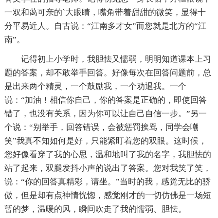
一双和蔼可亲的`大眼睛，嘴角带着甜甜的微笑，显得十
分平易近人。自古说：“江南多才女”而您就是北方的“江
南”。
记得初上小学时，我胆怯又懦弱，明明知道课本上习
题的答案，却不敢举手回答。好像每次在回答问题前，总
是出来两个精灵，一个鼓励我，一个劝退我。一个
说：“加油！相信你自己，你的答案是正确的，即使回答
错了，也没有关系，因为你可以让自己自信一步。”另一
个说：“别举手，回答错误，会被惩罚挨骂，同学会嘲
笑”我真不知如何是好，只能紧盯着您的双眼。这时候，
您好像看穿了我的心思，温和地叫了我的名字，我胆怯的
站了起来，双腿发抖小声的说出了答案。您对我笑了笑，
说：“你的回答真精彩，请坐。”当时的我，感觉无比的骄
傲，但是却有点神情恍惚，感觉刚才的一切仿佛是一场短
暂的梦，温暖的风，瞬间吹走了我的懦弱、胆怯。