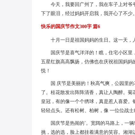
今天，我要回广州了，我在车子上对爷爷
下了眼泪，经过妈妈开启我，我开心了不少。
快乐的国庆节作文300字 篇6
十月一日是祖国妈妈的生日。这一天，人
国庆节是喜气洋洋的！瞧，住宅小区里，
五星红旗高高飘扬，仿佛也在庆祝祖国妈妈
悦！
国 庆节是美丽的！秋高气爽，公园里的
了。桂花散发出阵阵清香，真让人陶醉。菊
皇冠，有的像一个个绣球，真是惹人喜爱。
轻轻点头。还有松树、柏树，像 一位位战士
国庆节是热闹的`。宽阔的马路上，一辆
挑，选的选，脸上都挂着满意的笑容。湘湖