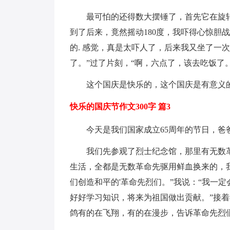
最可怕的还得数大摆锤了，首先它在旋转
到了后来，竟然摇动180度，我吓得心惊胆
的. 感觉，真是太吓人了，后来我又坐了一
了。”过了片刻，“啊，六点了，该去吃饭了
这个国庆是快乐的，这个国庆是有意义的
快乐的国庆节作文300字 篇3
今天是我们国家成立65周年的节日，爸爸
我们先参观了烈士纪念馆，那里有无数革
生活，全都是无数革命先驱用鲜血换来的，
们创造和平的'革命先烈们。”我说：“我一
好好学习知识，将来为祖国做出贡献。”接
鸽有的在飞翔，有的在漫步，告诉革命先烈