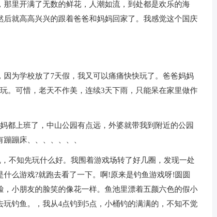
那里开满了无数的鲜花，人潮如流，到处都是欢乐的海
然后就高高兴兴的跟着爸爸和妈妈回家了。我感觉这个国庆
因为学校放了7天假，我又可以痛痛快快玩了。爸爸妈妈
园玩。可惜，老天不作美，连续3天下雨，只能呆在家里做作
妈都上班了，中山公园有点远，外婆就带我到附近的公园
有蹦蹦床、、、、、、、
，不知先玩什么好。我围着游戏场转了好几圈，发现一处
什么游戏?就跑去看了一下。啊!原来是钓鱼游戏呀!圆圆
脸，小朋友的脸笑的像花一样。鱼池里漂着五颜六色的假小
去玩钓鱼。，我从4点钓到5点，小桶钓的满满的，不知不觉