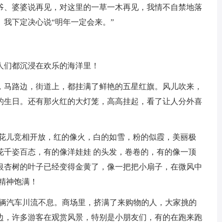
、婆婆说再见，对这里的一草一木再见，我情不自禁地落
我下定决心说“明年一定会来。”
们都沉浸在欢乐的海洋里！
马路边，街道上，都挂满了鲜艳的五星红旗。风儿吹来，
的生日。还有那火红的大灯笼，高高挂起，看了让人分外喜
花儿竞相开放，红的像火，白的如雪，粉的似霞，美丽极
花千姿百态，有的像洋娃娃 的头发，卷卷的，有的像一顶
银杏树的叶子已经变得金黄了，像一把把小扇子，在微风中
精神饱满！
辆汽车川流不息。商场里，挤满了来购物的人，大家挑的
边，许多游客在观赏风景，特别是小朋友们，有的在跑来跑