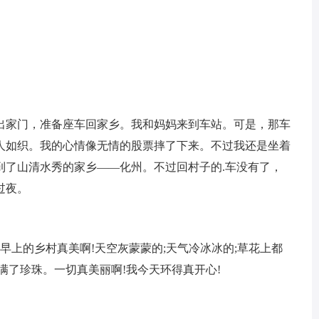
家门，准备座车回家乡。我和妈妈来到车站。可是，那车
人如织。我的心情像无情的股票摔了下来。不过我还是坐着
到了山清水秀的家乡——化州。不过回村子的.车没有了，
过夜。
上的乡村真美啊!天空灰蒙蒙的;天气冷冰冰的;草花上都
满了珍珠。一切真美丽啊!我今天环得真开心!