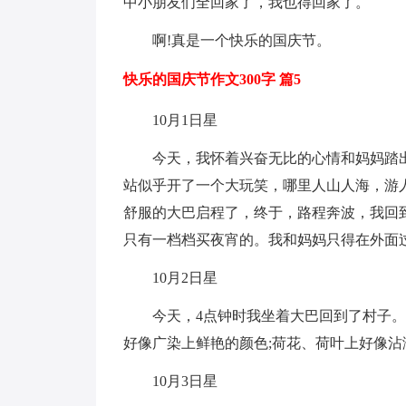
中小朋友们全回家了，我也得回家了。
啊!真是一个快乐的国庆节。
快乐的国庆节作文300字 篇5
10月1日星
今天，我怀着兴奋无比的心情和妈妈踏出
站似乎开了一个大玩笑，哪里人山人海，游
舒服的大巴启程了，终于，路程奔波，我回
只有一档档买夜宵的。我和妈妈只得在外面
10月2日星
今天，4点钟时我坐着大巴回到了村子。早
好像广染上鲜艳的颜色;荷花、荷叶上好像沾
10月3日星