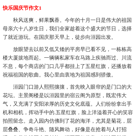
快乐国庆节作文1
秋风送爽，鲜果飘香。今年的十月一日是伟大的祖国
母亲六十八岁生日，我们全家趁着这个盛大的节日，选择
了就近游玩。在国庆那天早上，徒步向洹园出发。
放眼望去以前又低又矮的平房早已看不见，一栋栋高
楼大厦拔地而起。一辆辆私家车在马路上疾驰而过、川流
不息，每个商店的门口几乎都挂上了五星红旗，还播放着
祝福祖国的歌曲。我心里由衷地为祖国感到骄傲。
洹园门口游人熙熙攘攘，首先映入眼帘的是门口的大
花坛。主景阁楼是以洹园里的宿云阁为原型，既宏伟大
气，又充满了安阳浓厚的历史文化底蕴。人们纷纷拿出手
机和相机，挥动手中的.五星红旗，脸上洋溢着开心的笑容
拍照留念。走入园内仿佛到了花的海洋，尤其是菊花，层
层叠叠、争奇斗艳、随风舞动，好像是在抢着与人打招