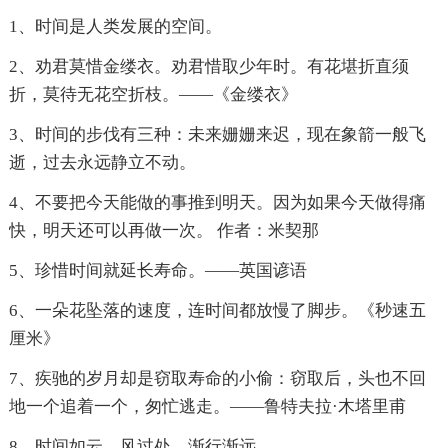
1、时间是人类发展的空间。
2、劝君莫惜金缕衣。劝君惜取少年时。有花堪折直须
折，莫待无花空折枝。——《金缕衣》
3、时间的步伐有三种：未来姗姗来迟，现在象箭一般飞
逝，过去永远静立不动。
4、不要把今天能做的事推到明天。因为如果今天做得痛
快，明天还可以再做一次。 作者：米契那
5、珍惜时间就延长寿命。——英国谚语
6、一朵花坠落的速度，连时间都放慢了脚步。《秒速五
厘米》
7、疾驰的岁月却是窃取寿命的小偷：窃取后，头也不回
地一个追着一个，匆忙逃走。——鲁特夫拉·木塔里甫
8、时间如云，风过处，渐行渐远。