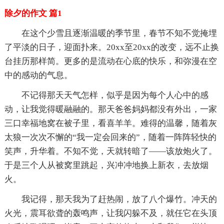
除夕的作文 篇1
在这个少雪且逐渐温暖的季节里，春节不知不觉掩埋
了平淡的日子，迎面扑来。20xx至20xx的改变，远不止换
台挂历那样简。更多的是流动在心底的快乐，和弥漫在空
中的感动的气息。
不记得那天天气怎样，似乎是因为每个人心中的感
动，让我觉得暖融融的。那天爸爸妈妈都没有外出，一家
三口幸福地窝在被子里，看喜羊羊。难得的温馨，随着灰
太狼一次次不懈的“我一定会回来的”，随着一阵阵轻快的
笑声，升华着。不知不觉，天就转暗了——该放炮火了。
于是三个人从被窝里跳起，兴冲冲地换上新衣，去放烟
火。
我记得，那天我为了赶热闹，放了八个爆竹。冲天的
火光，震耳欲聋的轰鸣声，让我闪躲不及，就任它在头顶